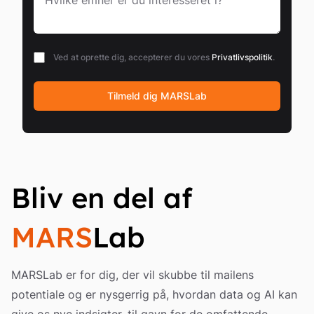
Ved at oprette dig, accepterer du vores
Privatlivspolitik
.
Move along, nothing to see here
Tilmeld dig MARSLab
Bliv en del af
MARS
Lab
MARSLab er for dig, der vil skubbe til mailens
potentiale og er nysgerrig på, hvordan data og AI kan