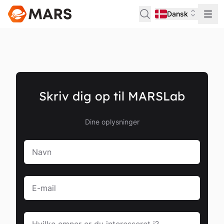
Dansk
Skriv dig op til MARSLab
Dine oplysninger
Navn
E-mail
Hvilke emner er du interesseret i?