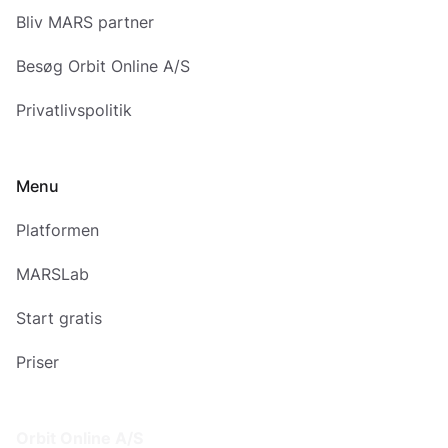
Bliv MARS partner
Besøg Orbit Online A/S
Privatlivspolitik
Menu
Platformen
MARSLab
Start gratis
Priser
Addresse
Orbit Online A/S