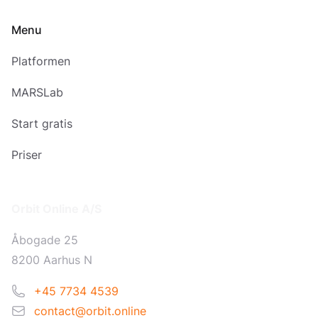
Menu
Platformen
MARSLab
Start gratis
Priser
Addresse
Orbit Online A/S
Åbogade 25
8200 Aarhus N
Telefon
+45 7734 4539
Email
contact@orbit.online