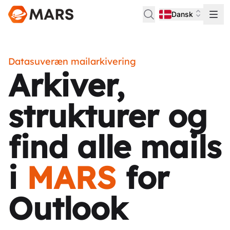
Dansk
Datasuveræn mailarkivering
Arkiver,
strukturer og
find alle mails
i
MARS
for
Outlook