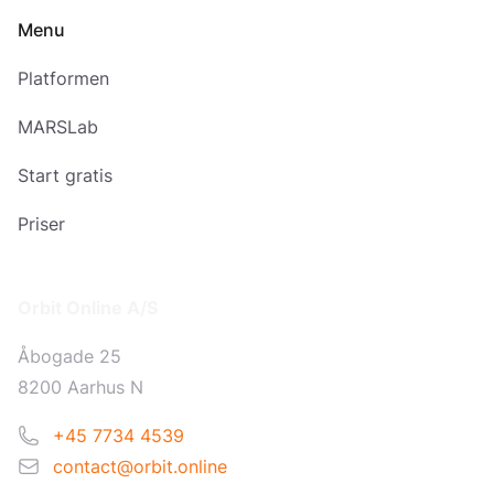
Menu
Platformen
MARSLab
Start gratis
Priser
Addresse
Orbit Online A/S
Åbogade 25
8200 Aarhus N
Telefon
+45 7734 4539
Email
contact@orbit.online